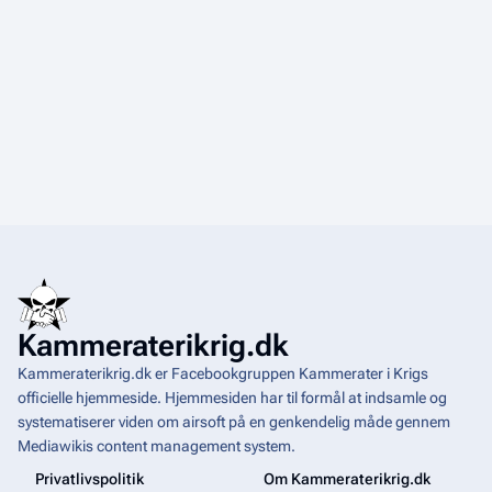
0
r
n
2
g
2
s
4
0
o
2
p
s
4
u
m
m
e
r
i
n
g
Kammeraterikrig.dk
Kammeraterikrig.dk er Facebookgruppen Kammerater i Krigs
officielle hjemmeside. Hjemmesiden har til formål at indsamle og
systematiserer viden om airsoft på en genkendelig måde gennem
Mediawikis
content management system
.
Privatlivspolitik
Om Kammeraterikrig.dk