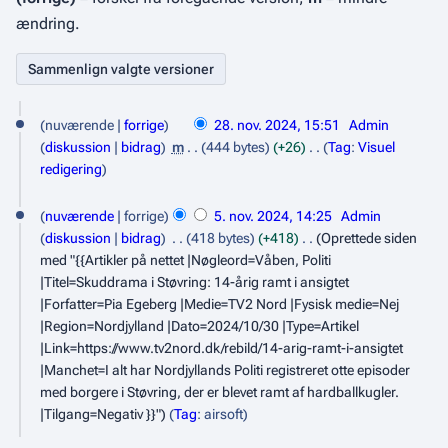
ændring.
2
nuværende
forrige
28. nov. 2024, 15:51
Admin
8
diskussion
bidrag
m
444 bytes
+26
Tag
:
Visuel
.
I
redigering
n
n
5
g
nuværende
forrige
5. nov. 2024, 14:25
Admin
o
.
e
diskussion
bidrag
418 bytes
+418
Oprettede siden
v
n
n
med "{{Artikler på nettet |Nøgleord=Våben, Politi
r
e
|Titel=Skuddrama i Støvring: 14-årig ramt i ansigtet
o
e
|Forfatter=Pia Egeberg |Medie=TV2 Nord |Fysisk medie=Nej
m
v
d
|Region=Nordjylland |Dato=2024/10/30 |Type=Artikel
b
e
i
|Link=https://www.tv2nord.dk/rebild/14-arig-ramt-i-ansigtet
e
g
m
|Manchet=I alt har Nordjyllands Politi registreret otte episoder
e
r
med borgere i Støvring, der er blevet ramt af hardballkugler.
b
r
|Tilgang=Negativ }}"
Tag
:
airsoft
2
e
i