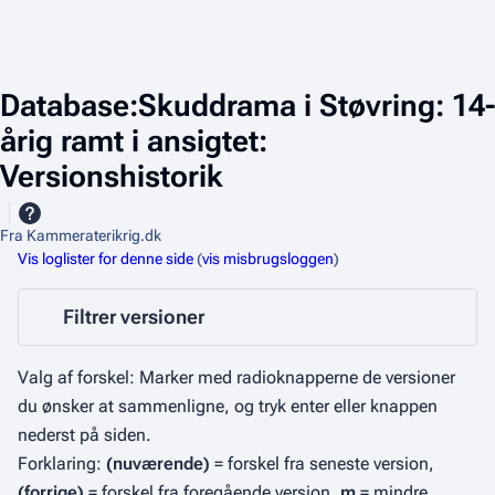
Database:Skuddrama i Støvring: 14-
årig ramt i ansigtet:
Versionshistorik
Fra Kammeraterikrig.dk
Vis loglister for denne side
(
vis misbrugsloggen
)
Filtrer versioner
Valg af forskel: Marker med radioknapperne de versioner
du ønsker at sammenligne, og tryk enter eller knappen
nederst på siden.
Forklaring:
(nuværende)
= forskel fra seneste version,
(forrige)
= forskel fra foregående version,
m
= mindre