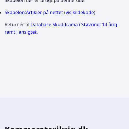
Skabelon der er brugt på denne side:
Skabelon:Artikler på nettet
(
vis kildekode
)
Returnér til
Database:Skuddrama i Støvring: 14-årig
ramt i ansigtet
.