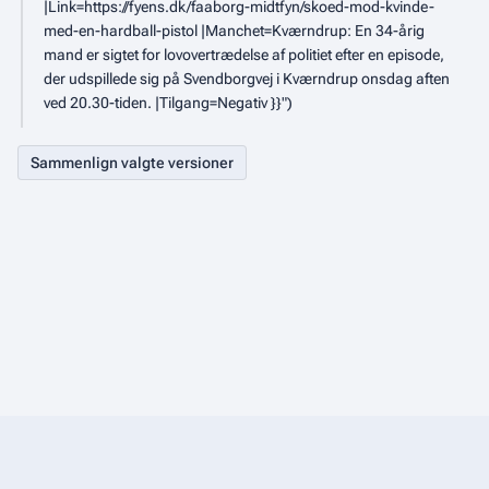
e
|Link=https://fyens.dk/faaborg-midtfyn/skoed-mod-kvinde-
0
e
i
2
d
med-en-hardball-pistol |Manchet=Kværndrup: En 34-årig
2
r
i
2
mand er sigtet for lovovertrædelse af politiet efter en episode,
0
3
i
g
der udspillede sig på Svendborgvej i Kværndrup onsdag aften
0
2
n
e
ved 20.30-tiden. |Tilgang=Negativ }}"
2
3
g
r
s
3
i
o
n
p
g
s
s
u
o
m
p
m
s
e
u
r
m
i
m
n
e
g
r
i
n
g