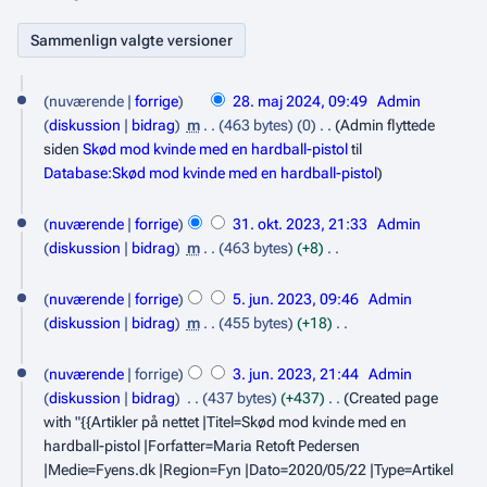
2
nuværende
forrige
28. maj 2024, 09:49
Admin
8
diskussion
bidrag
m
463 bytes
0
Admin flyttede
.
siden
Skød mod kvinde med en hardball-pistol
til
Database:Skød mod kvinde med en hardball-pistol
m
a
3
nuværende
forrige
31. okt. 2023, 21:33
Admin
j
1
diskussion
bidrag
m
463 bytes
+8
2
.
I
5
n
0
nuværende
forrige
5. jun. 2023, 09:46
Admin
o
.
g
diskussion
bidrag
m
455 bytes
+18
2
k
e
j
I
3
4
t
n
n
nuværende
forrige
3. jun. 2023, 21:44
Admin
u
.
r
o
g
diskussion
bidrag
437 bytes
+437
Created page
n
e
e
j
b
with "{{Artikler på nettet |Titel=Skød mod kvinde med en
i
d
n
hardball-pistol |Forfatter=Maria Retoft Pedersen
u
e
i
r
2
|Medie=Fyens.dk |Region=Fyn |Dato=2020/05/22 |Type=Artikel
n
r
g