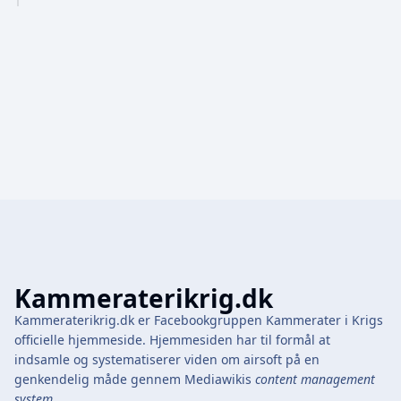
r
2
0
2
3
Kammeraterikrig.dk
Kammeraterikrig.dk er Facebookgruppen Kammerater i Krigs
officielle hjemmeside. Hjemmesiden har til formål at
indsamle og systematiserer viden om airsoft på en
genkendelig måde gennem Mediawikis
content management
system
.