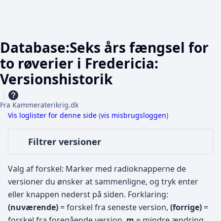
Database:Seks års fængsel for
to røverier i Fredericia:
Versionshistorik
Fra Kammeraterikrig.dk
Vis loglister for denne side
(
vis misbrugsloggen
)
Filtrer versioner
Valg af forskel: Marker med radioknapperne de
versioner du ønsker at sammenligne, og tryk enter
eller knappen nederst på siden.
Forklaring:
(nuværende)
= forskel fra seneste version,
(forrige)
=
forskel fra foregående version,
m
= mindre ændring.