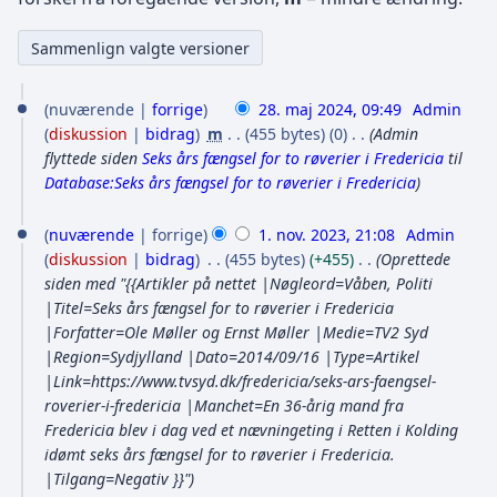
2
nuværende
forrige
28. maj 2024, 09:49
Admin
8
diskussion
bidrag
m
455 bytes
0
Admin
.
flyttede siden
Seks års fængsel for to røverier i Fredericia
til
Database:Seks års fængsel for to røverier i Fredericia
m
a
1
nuværende
forrige
1. nov. 2023, 21:08
Admin
j
.
diskussion
bidrag
455 bytes
+455
Oprettede
2
n
siden med "{{Artikler på nettet |Nøgleord=Våben, Politi
|Titel=Seks års fængsel for to røverier i Fredericia
0
o
|Forfatter=Ole Møller og Ernst Møller |Medie=TV2 Syd
2
v
|Region=Sydjylland |Dato=2014/09/16 |Type=Artikel
4
e
|Link=https://www.tvsyd.dk/fredericia/seks-ars-faengsel-
roverier-i-fredericia |Manchet=En 36-årig mand fra
m
Fredericia blev i dag ved et nævningeting i Retten i Kolding
b
idømt seks års fængsel for to røverier i Fredericia.
e
|Tilgang=Negativ }}"