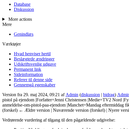
Database
Diskussion
More actions
Mere
Genindlæs
Værktøjer
Hvad henviser hertil
Beslægtede ændringer
Udskriftsvenlig udgave
Permanent link
Sideinformation
Referer til denne side
Gennemgå egenskaber
Version fra 29. maj 2024, 09:21 af
Admin
(
diskussion
|
bidrag
)
Admi
pistol på ejendom |Forfatter=Jenni Christensen |Medie=TV2 Nord |Fy
anmeldelse-om-pistol-paa-ejendom |Manchet=Mandag eftermiddag fik N
(forskel) ← Ældre version | Nuværende version (forskel) | Nyere vers
Vedrørende vurdering af tilgang til den pågældende udgivelse: