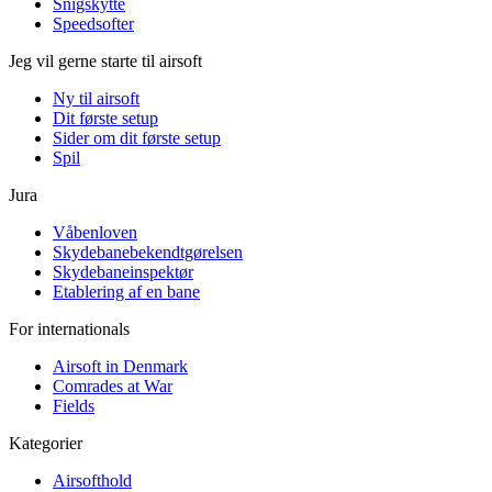
Snigskytte
Speedsofter
Jeg vil gerne starte til airsoft
Ny til airsoft
Dit første setup
Sider om dit første setup
Spil
Jura
Våbenloven
Skydebanebekendtgørelsen
Skydebaneinspektør
Etablering af en bane
For internationals
Airsoft in Denmark
Comrades at War
Fields
Kategorier
Airsofthold