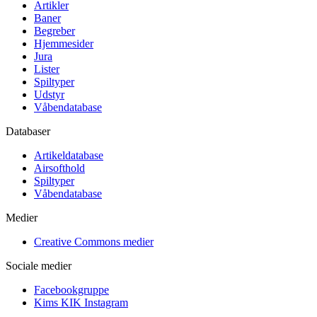
Artikler
Baner
Begreber
Hjemmesider
Jura
Lister
Spiltyper
Udstyr
Våbendatabase
Databaser
Artikeldatabase
Airsofthold
Spiltyper
Våbendatabase
Medier
Creative Commons medier
Sociale medier
Facebookgruppe
Kims KIK Instagram