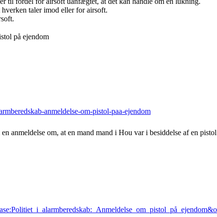
er til fordel for airsoft uanfægtet, at det kan handle om en lukning.
hverken taler imod eller for airsoft.
soft.
istol på ejendom
-alarmberedskab-anmeldelse-om-pistol-paa-ejendom
 en anmeldelse om, at en mand mand i Hou var i besiddelse af en pistol
tabase:Politiet_i_alarmberedskab:_Anmeldelse_om_pistol_på_ejendom&