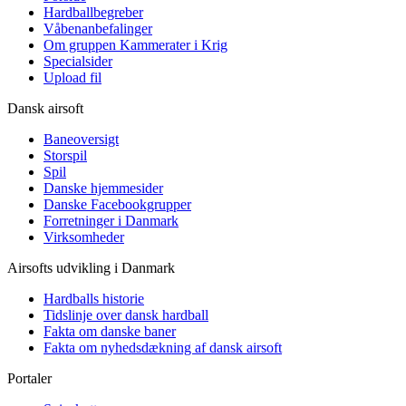
Hardballbegreber
Våbenanbefalinger
Om gruppen Kammerater i Krig
Specialsider
Upload fil
Dansk airsoft
Baneoversigt
Storspil
Spil
Danske hjemmesider
Danske Facebookgrupper
Forretninger i Danmark
Virksomheder
Airsofts udvikling i Danmark
Hardballs historie
Tidslinje over dansk hardball
Fakta om danske baner
Fakta om nyhedsdækning af dansk airsoft
Portaler