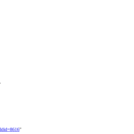
.
oldid=8616
"