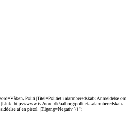
eord=Våben, Politi |Titel=Politiet i alarmberedskab: Anmeldelse om
Link=https://www.tv2nord.dk/aalborg/politiet-i-alarmberedskab-
ddelse af en pistol. |Tilgang=Negativ }}")