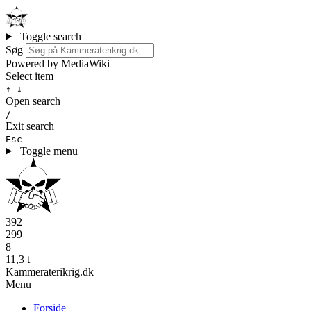
Toggle search
Søg
Powered by MediaWiki
Select item
↑ ↓
Open search
/
Exit search
Esc
Toggle menu
392
299
8
11,3 t
Kammeraterikrig.dk
Menu
Forside