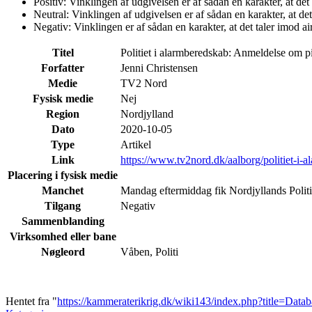
Positiv: Vinklingen af udgivelsen er af sådan en karakter, at det 
Neutral: Vinklingen af udgivelsen er af sådan en karakter, at det 
Negativ: Vinklingen er af sådan en karakter, at det taler imod air
Titel
Politiet i alarmberedskab: Anmeldelse om p
Forfatter
Jenni Christensen
Medie
TV2 Nord
Fysisk medie
Nej
Region
Nordjylland
Dato
2020-10-05
Type
Artikel
Link
https://www.tv2nord.dk/aalborg/politiet-i
Placering i fysisk medie
Manchet
Mandag eftermiddag fik Nordjyllands Politi
Tilgang
Negativ
Sammenblanding
Virksomhed eller bane
Nøgleord
Våben, Politi
Hentet fra "
https://kammeraterikrig.dk/wiki143/index.php?title=Da