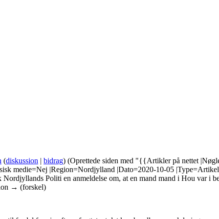
n
(
diskussion
|
bidrag
)
(Oprettede siden med "{{Artikler på nettet |Nøgl
sisk medie=Nej |Region=Nordjylland |Dato=2020-10-05 |Type=Artikel |
ordjyllands Politi en anmeldelse om, at en mand mand i Hou var i besi
ion → (forskel)