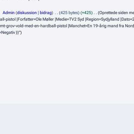
Admin
diskussion
bidrag
425 bytes
+425
Oprettede siden med
all-pistol |Forfatter=Ole Møller |Medie=TV2 Syd |Region=Sydjylland |Dato=
mt-grov-vold-med-en-hardball-pistol |Manchet=En 19-årig mand fra Nordjyl
=Negativ }}"