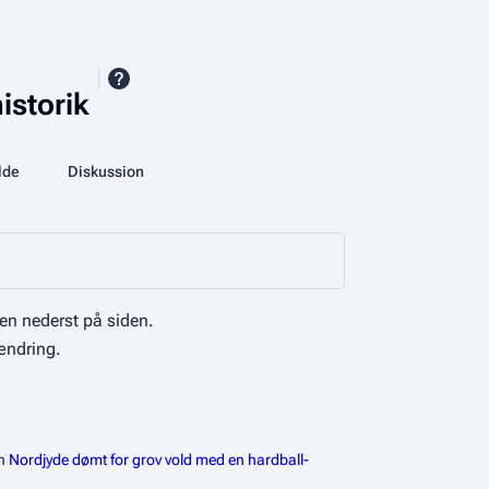
istorik
More actions
lde
Database
Diskussion
associated-pages
en nederst på siden.
ændring.
en
Nordjyde dømt for grov vold med en hardball-