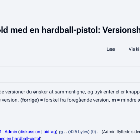
d med en hardball-pistol: Versionsh
Share this page
Læs
Se historik
Vis ki
Visninger
e versioner du ønsker at sammenligne, og tryk enter eller knapp
e version,
(forrige)
= forskel fra foregående version,
m
= mindre 
1
Admin
diskussion
bidrag
m
425 bytes
0
Admin flyttede sid
ed en hardball-pistol