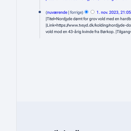
.
1
nuværende
forrige
1. nov. 2023, 21:05
m
.
|Titel=Nordjyde dømt for grov vold med en hardb
a
n
|Link=https://www.tvsyd.dk/kolding/nordjyde-do
j
vold mod en 43-årig kvinde fra Børkop. |Tilgang
o
2
v
0
e
2
m
4
b
e
r
2
0
2
3