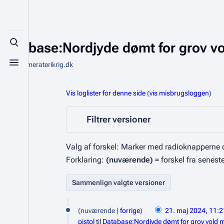
Database:Nordjyde dømt for grov vol
Toggle search
Fra Kammeraterikrig.dk
Toggle menu
Vis loglister for denne side
(
vis misbrugsloggen
)
Filtrer versioner
Valg af forskel: Marker med radioknapperne d
Forklaring:
(nuværende)
= forskel fra senest
2
nuværende
forrige
21. maj 2024, 11:2
1
pistol
til
Database:Nordjyde dømt for grov vold m