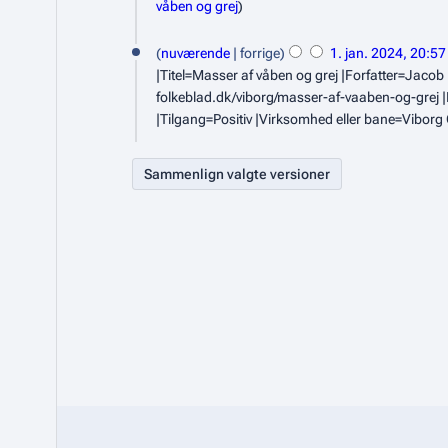
7
g
våben og grej
m
e
.
a
1
n
nuværende
forrige
1. jan. 2024, 20:57
m
j
.
r
|Titel=Masser af våben og grej |Forfatter=Jacob
a
e
2
j
folkeblad.dk/viborg/masser-af-vaaben-og-grej |M
j
d
0
|Tilgang=Positiv |Virksomhed eller bane=Viborg 
a
i
2
2
n
g
0
4
e
u
2
r
a
4
i
r
n
2
g
s
0
o
2
p
4
s
u
m
m
e