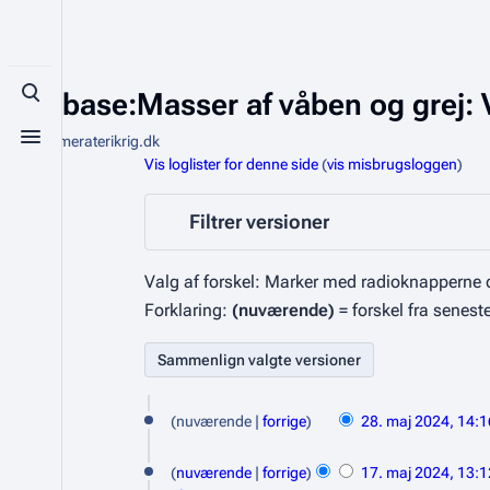
Database:Masser af våben og grej: 
Toggle search
Fra Kammeraterikrig.dk
Toggle menu
Vis loglister for denne side
(
vis misbrugsloggen
)
Filtrer versioner
Valg af forskel: Marker med radioknapperne d
Forklaring:
(nuværende)
= forskel fra senest
2
nuværende
forrige
28. maj 2024, 14:1
8
I
1
.
n
nuværende
forrige
17. maj 2024, 13:1