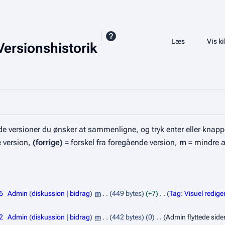
Share this page
Læs
Se historik
Vis ki
Visninger
Versionshistorik
e versioner du ønsker at sammenligne, og tryk enter eller knapp
e version,
(forrige)
= forskel fra foregående version,
m
= mindre 
6
Admin
diskussion
bidrag
m
449 bytes
+7
Tag
:
Visuel redige
2
Admin
diskussion
bidrag
m
442 bytes
0
Admin flyttede sid