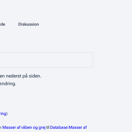
More actions
lde
Database
Diskussion
associated-pages
en nederst på siden.
ændring.
ring
en
Masser af våben og grej
til
Database:Masser af