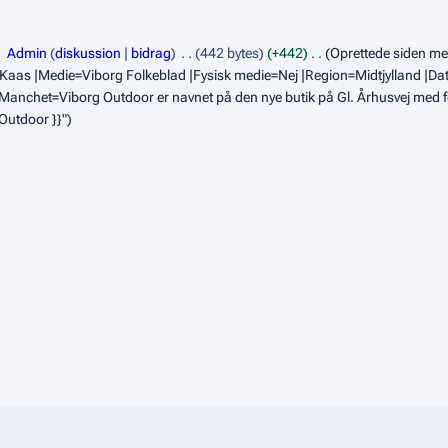
Admin
diskussion
bidrag
442 bytes
+442
Oprettede siden med
 Kaas |Medie=Viborg Folkeblad |Fysisk medie=Nej |Region=Midtjylland |Dat
anchet=Viborg Outdoor er navnet på den nye butik på Gl. Århusvej med fok
Outdoor }}"