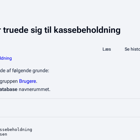
r truede sig til kassebeholdning
Share this page
Læs
Vis kilde
Se histo
Visninger
oldning
side af følgende grunde:
i gruppen
Brugere
.
atabase
navnerummet.