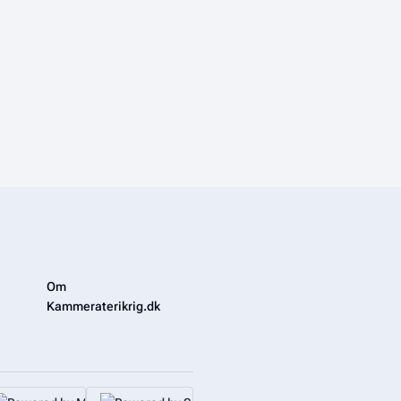
Om
Kammeraterikrig.dk