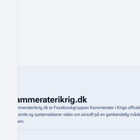
Kammeraterikrig.dk
Kammeraterikrig.dk er Facebookgruppen Kammerater i Krigs officiel
indsamle og systematiserer viden om airsoft på en genkendelig m
system
.