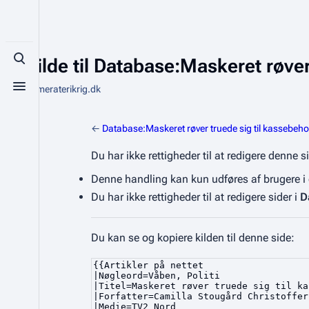
Se kilde til Database:Maskeret røve
Toggle search
Fra Kammeraterikrig.dk
Toggle menu
←
Database:Maskeret røver truede sig til kassebeh
Du har ikke rettigheder til at redigere denne 
Denne handling kan kun udføres af brugere 
Du har ikke rettigheder til at redigere sider i
D
Du kan se og kopiere kilden til denne side: