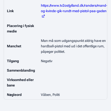
https://www.tv2ostjylland.dk/randers/mand-
Link
og-kvinde-gik-rundt-med-pistol-paa-gaden
Placering i fysisk
medie
Man må som udgangspunkt aldrig have en
Manchet
hardball-pistol med ud i det offentlige rum,
påpeger politiet.
Tilgang
Negativ
Sammenblanding
Virksomhed eller
bane
Nøgleord
Våben, Politi