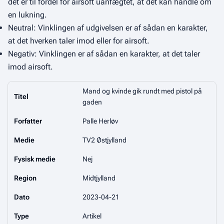
det er til fordel for airsoft uanfægtet, at det kan handle om
en lukning.
Neutral: Vinklingen af udgivelsen er af sådan en karakter,
at det hverken taler imod eller for airsoft.
Negativ: Vinklingen er af sådan en karakter, at det taler
imod airsoft.
Mand og kvinde gik rundt med pistol på
Titel
gaden
Forfatter
Palle Herløv
Medie
TV2 Østjylland
Fysisk medie
Nej
Region
Midtjylland
Dato
2023-04-21
Type
Artikel