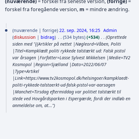
(nuværende)
= forskel fra seneste version,
(forrige)
=
forskel fra foregående version,
m
= mindre ændring.
2
nuværende
forrige
22. sep. 2024, 16:25
Admin
2
diskussion
bidrag
534 bytes
+534
Oprettede
.
siden med "{{Artikler på nettet |Nøgleord=Våben, Politi
|Titel=Kampklædt politi rykkede talstærkt ud: Falsk pistol
s
var årsagen |Forfatter=Lasse Sylvest Mikkelsen |Medie=TV2
e
Kosmopol |Region=Sjælland |Dato=2022/06/07
p
|Type=Artikel
|Link=https://www.tv2kosmopol.dk/helsingoer/kampklaedt-
t
politi-rykkede-talstaerkt-ud-falsk-pistol-var-aarsagen
e
|Manchet=Tirsdag eftermiddag var politiet talstærkt til
m
stede ved Hovgårdsparken i Espergærde, fordi der indløb en
b
anmeldelse om, at..."
e
r
2