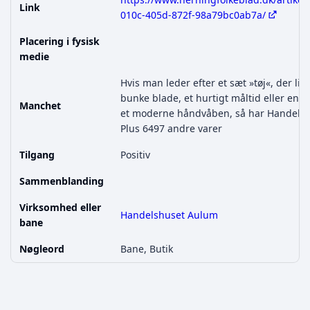
Link
010c-405d-872f-98a79bc0ab7a/
Placering i fysisk
medie
Hvis man leder efter et sæt »tøj«, der lig
bunke blade, et hurtigt måltid eller en tr
Manchet
et moderne håndvåben, så har Handelsh
Plus 6497 andre varer
Tilgang
Positiv
Sammenblanding
Virksomhed eller
Handelshuset Aulum
bane
Nøgleord
Bane, Butik