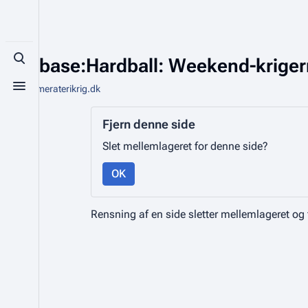
Database:Hardball: Weekend-krige
Toggle search
Fra Kammeraterikrig.dk
Toggle menu
Fjern denne side
Slet mellemlageret for denne side?
OK
Rensning af en side sletter mellemlageret og 