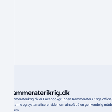
Kammeraterikrig.dk
Kammeraterikrig.dk er Facebookgruppen Kammerater i Krigs officiel
indsamle og systematiserer viden om airsoft på en genkendelig m
system
.