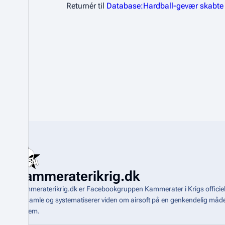
Returnér til
Database:Hardball-gevær skabte fr
Kammeraterikrig.dk
Kammeraterikrig.dk er Facebookgruppen Kammerater i Krigs officiel
indsamle og systematiserer viden om airsoft på en genkendelig m
system
.