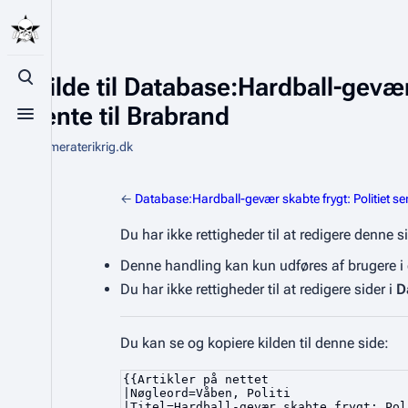
Se kilde til Database:Hardball-gevæ
Toggle search
betjente til Brabrand
Toggle menu
Fra Kammeraterikrig.dk
←
Database:Hardball-gevær skabte frygt: Politiet s
Du har ikke rettigheder til at redigere denne 
Denne handling kan kun udføres af brugere 
Du har ikke rettigheder til at redigere sider i
D
Du kan se og kopiere kilden til denne side: