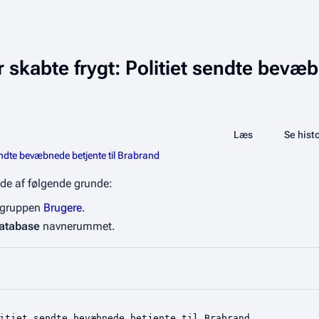
r skabte frygt: Politiet sendte bevæ
Share this page
Læs
Vis kilde
Se histo
Visninger
endte bevæbnede betjente til Brabrand
side af følgende grunde:
i gruppen
Brugere
.
atabase
navnerummet.