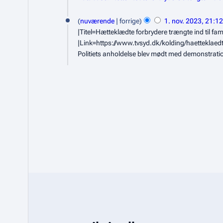
.
1
nuværende
forrige
1. nov. 2023, 21:12
m
.
|Titel=Hætteklædte forbrydere trængte ind til f
a
n
|Link=https://www.tvsyd.dk/kolding/haetteklaed
j
Politiets anholdelse blev mødt med demonstrati
o
2
v
0
e
2
m
4
b
e
r
2
0
2
3