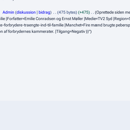
Admin
diskussion
bidrag
475 bytes
+475
Oprettede siden med
amilie |Forfatter=Emilie Conradsen og Ernst Møller |Medie=TV2 Syd |Region
te-forbrydere-traengte-ind-til-familie |Manchet=Fire mænd brugte pebersp
on af forbrydernes kammerater. |Tilgang=Negativ }}"