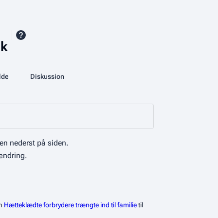
ik
More actions
lde
Database
Diskussion
associated-pages
en nederst på siden.
ændring.
en
Hætteklædte forbrydere trængte ind til familie
til