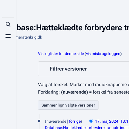
Database:Hætteklædte forbrydere træ
Toggle search
Fra Kammeraterikrig.dk
Toggle menu
Vis loglister for denne side
(
vis misbrugsloggen
)
Filtrer versioner
Valg af forskel: Marker med radioknapperne d
Forklaring:
(nuværende)
= forskel fra senest
1
nuværende
forrige
17. maj 2024, 13:1
7
Database:Hætteklædte forbrydere trængte ind til