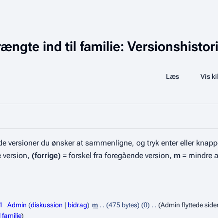
ngte ind til familie: Versionshistor
Share this page
Læs
Se historik
Vis ki
Visninger
e versioner du ønsker at sammenligne, og tryk enter eller knapp
e version,
(forrige)
= forskel fra foregående version,
m
= mindre 
1
Admin
diskussion
bidrag
m
475 bytes
0
Admin flyttede sid
 familie