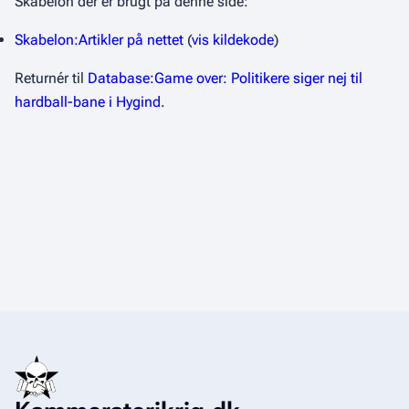
Skabelon der er brugt på denne side:
Skabelon:Artikler på nettet
(
vis kildekode
)
Returnér til
Database:Game over: Politikere siger nej til
hardball-bane i Hygind
.