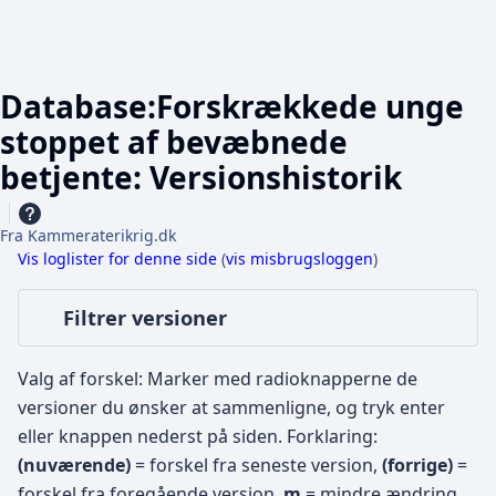
Database:Forskrækkede unge
stoppet af bevæbnede
betjente: Versionshistorik
Fra Kammeraterikrig.dk
Vis loglister for denne side
(
vis misbrugsloggen
)
Filtrer versioner
Valg af forskel: Marker med radioknapperne de
versioner du ønsker at sammenligne, og tryk enter
eller knappen nederst på siden.
Forklaring:
(nuværende)
= forskel fra seneste version,
(forrige)
=
forskel fra foregående version,
m
= mindre ændring.