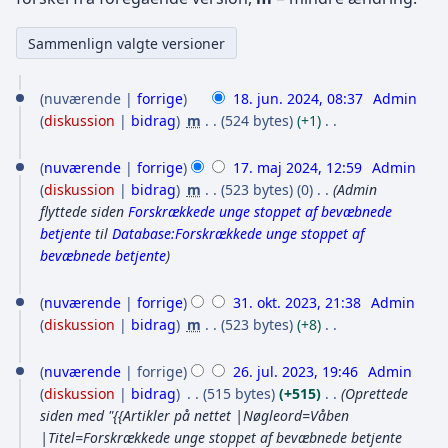
1
nuværende
forrige
18. jun. 2024, 08:37
Admin
8
diskussion
bidrag
m
524 bytes
+1
.
I
1
n
nuværende
forrige
17. maj 2024, 12:59
Admin
j
7
g
diskussion
bidrag
m
523 bytes
0
Admin
u
e
.
flyttede siden
Forskrækkede unge stoppet af bevæbnede
n
n
betjente
til
Database:Forskrækkede unge stoppet af
m
r
i
bevæbnede betjente
a
e
2
3
j
d
nuværende
forrige
31. okt. 2023, 21:38
Admin
0
1
i
2
diskussion
bidrag
m
523 bytes
+8
2
g
.
I
0
2
e
4
n
nuværende
forrige
26. jul. 2023, 19:46
Admin
o
2
r
6
g
diskussion
bidrag
515 bytes
+515
Oprettede
k
i
4
e
.
siden med "{{Artikler på nettet |Nøgleord=Våben
n
t
n
|Titel=Forskrækkede unge stoppet af bevæbnede betjente
j