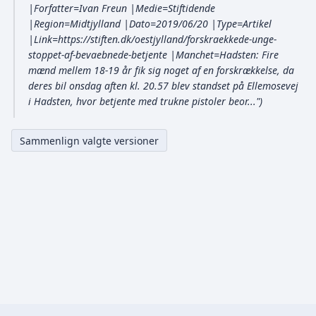
g
r
o
|Forfatter=Ivan Freun |Medie=Stiftidende
u
s
e
|Region=Midtjylland |Dato=2019/06/20 |Type=Artikel
b
o
l
d
|Link=https://stiften.dk/oestjylland/forskraekkede-unge-
e
p
i
stoppet-af-bevaebnede-betjente |Manchet=Hadsten: Fire
i
s
r
g
mænd mellem 18-19 år fik sig noget af en forskrækkelse, da
2
u
e
2
deres bil onsdag aften kl. 20.57 blev standset på Ellemosevej
m
0
r
i Hadsten, hvor betjente med trukne pistoler beor..."
0
m
i
2
2
e
n
3
r
3
g
i
s
n
o
g
p
s
u
m
m
e
r
i
n