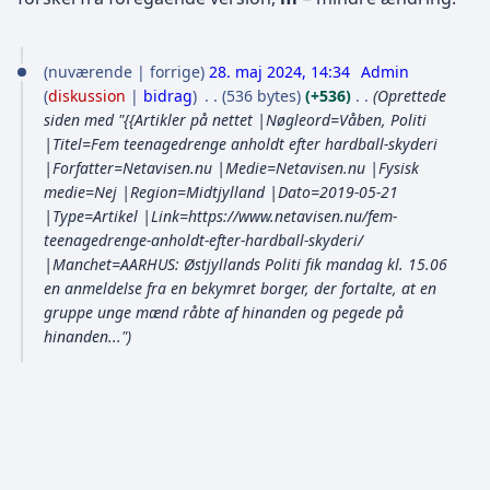
2
nuværende
forrige
28. maj 2024, 14:34
Admin
8
diskussion
bidrag
536 bytes
+536
Oprettede
.
siden med "{{Artikler på nettet |Nøgleord=Våben, Politi
|Titel=Fem teenagedrenge anholdt efter hardball-skyderi
m
|Forfatter=Netavisen.nu |Medie=Netavisen.nu |Fysisk
a
medie=Nej |Region=Midtjylland |Dato=2019-05-21
j
|Type=Artikel |Link=https://www.netavisen.nu/fem-
teenagedrenge-anholdt-efter-hardball-skyderi/
2
|Manchet=AARHUS: Østjyllands Politi fik mandag kl. 15.06
0
en anmeldelse fra en bekymret borger, der fortalte, at en
2
gruppe unge mænd råbte af hinanden og pegede på
4
hinanden..."