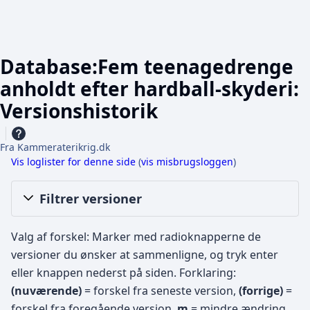
Database:Fem teenagedrenge
anholdt efter hardball-skyderi:
Versionshistorik
Fra Kammeraterikrig.dk
Vis loglister for denne side
(
vis misbrugsloggen
)
Filtrer versioner
Valg af forskel: Marker med radioknapperne de
versioner du ønsker at sammenligne, og tryk enter
eller knappen nederst på siden.
Forklaring:
(nuværende)
= forskel fra seneste version,
(forrige)
=
forskel fra foregående version,
m
= mindre ændring.