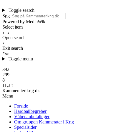
Toggle search
Søg
Powered by MediaWiki
Select item
↑ ↓
Open search
/
Exit search
Esc
Toggle menu
392
299
8
11,3 t
Kammeraterikrig.dk
Menu
Forside
Hardballbegreber
Våbenanbefalinger
Om gruppen Kammerater i Krig
Specialsider