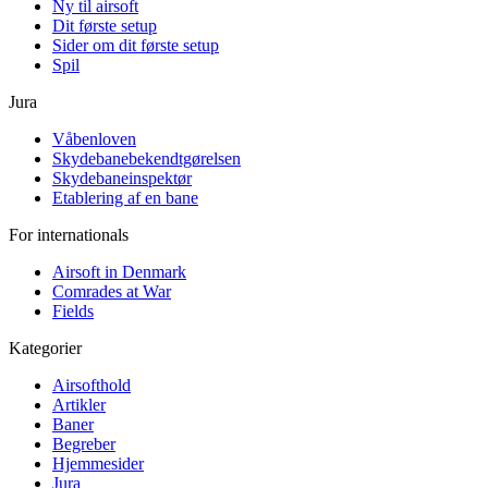
Ny til airsoft
Dit første setup
Sider om dit første setup
Spil
Jura
Våbenloven
Skydebanebekendtgørelsen
Skydebaneinspektør
Etablering af en bane
For internationals
Airsoft in Denmark
Comrades at War
Fields
Kategorier
Airsofthold
Artikler
Baner
Begreber
Hjemmesider
Jura