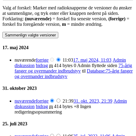
Valg af forskel: Marker med radioknapperne de versioner du ønsker
at sammenligne, og tryk enter eller knappen nederst på siden.
Forklaring:
(nuværende)
= forskel fra seneste version,
(forrige)
=
forskel fra foregående version,
m
= mindre ændring.
17. maj 2024
nuværende
forrige
11:03
17. maj 2024, 11:03
Admin
diskussion
bidrag
m
414 bytes
0
Admin flyttede siden
75-årig
fanger og overmander indbrudstyv
til
Database:75-årig fanger
og overmander indbrudstyv
31. oktober 2023
nuværende
forrige
21:39
31. okt. 2023, 21:39
Admin
diskussion
bidrag
m
414 bytes
+8
Ingen
redigeringsopsummering
25. juli 2023