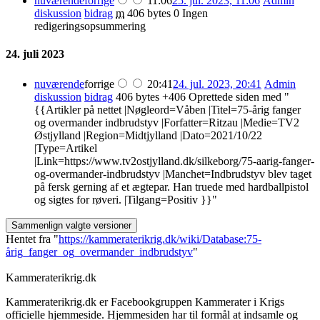
nuværende
forrige
11:06
25. jul. 2023, 11:06
Admin
diskussion
bidrag
m
406 bytes
0
Ingen
redigeringsopsummering
24. juli 2023
nuværende
forrige
20:41
24. jul. 2023, 20:41
Admin
diskussion
bidrag
406 bytes
+406
Oprettede siden med "
{{Artikler på nettet |Nøgleord=Våben |Titel=75-årig fanger
og overmander indbrudstyv |Forfatter=Ritzau |Medie=TV2
Østjylland |Region=Midtjylland |Dato=2021/10/22
|Type=Artikel
|Link=https://www.tv2ostjylland.dk/silkeborg/75-aarig-fanger-
og-overmander-indbrudstyv |Manchet=Indbrudstyv blev taget
på fersk gerning af et ægtepar. Han truede med hardballpistol
og sigtes for røveri. |Tilgang=Positiv }}"
Hentet fra "
https://kammeraterikrig.dk/wiki/Database:75-
årig_fanger_og_overmander_indbrudstyv
"
Kammeraterikrig.dk
Kammeraterikrig.dk er Facebookgruppen Kammerater i Krigs
officielle hjemmeside. Hjemmesiden har til formål at indsamle og