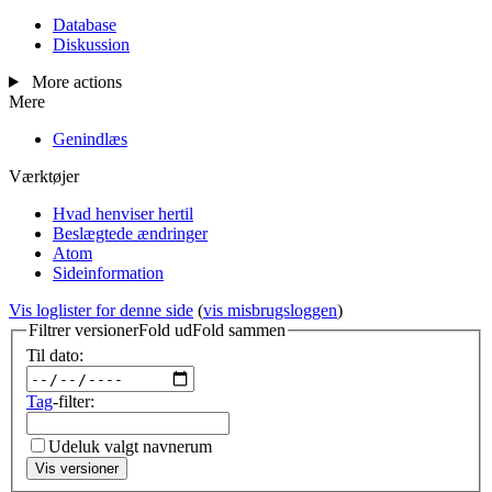
Database
Diskussion
More actions
Mere
Genindlæs
Værktøjer
Hvad henviser hertil
Beslægtede ændringer
Atom
Sideinformation
Vis loglister for denne side
(
vis misbrugsloggen
)
Filtrer versioner
Fold ud
Fold sammen
Til dato:
Tag
-filter:
Udeluk valgt navnerum
Vis versioner