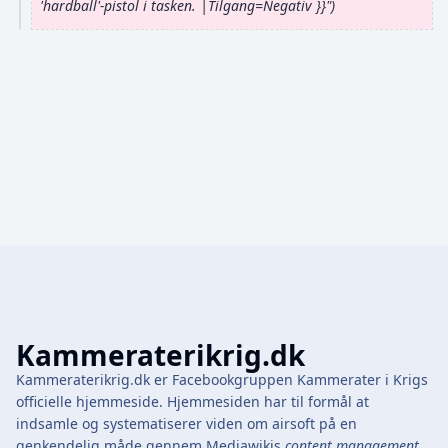
'hardball'-pistol i tasken. |Tilgang=Negativ }}"
2
4
Kammeraterikrig.dk
Kammeraterikrig.dk er Facebookgruppen Kammerater i Krigs
officielle hjemmeside. Hjemmesiden har til formål at
indsamle og systematiserer viden om airsoft på en
genkendelig måde gennem Mediawikis
content management