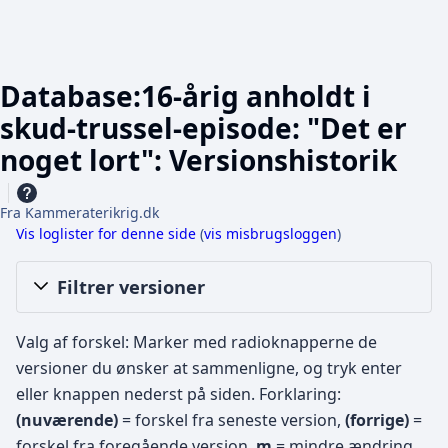
Database:16-årig anholdt i
skud-trussel-episode: "Det er
noget lort": Versionshistorik
Fra Kammeraterikrig.dk
Vis loglister for denne side
(
vis misbrugsloggen
)
Filtrer versioner
Valg af forskel: Marker med radioknapperne de
versioner du ønsker at sammenligne, og tryk enter
eller knappen nederst på siden.
Forklaring:
(nuværende)
= forskel fra seneste version,
(forrige)
=
forskel fra foregående version,
m
= mindre ændring.