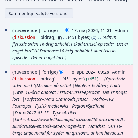
1
nuværende
forrige
17. maj 2024, 11:01
Admin
7
diskussion
bidrag
m
451 bytes
0
Admin
.
flyttede siden
16-årig anholdt i skud-trussel-episode: "Det er
noget lort"
til
Database:16-årig anholdt i skud-trussel-
m
episode: "Det er noget lort"
a
8
j
nuværende
forrige
8. apr. 2024, 09:28
Admin
.
2
diskussion
bidrag
451 bytes
+451
Oprettede
a
siden med "{{Artikler på nettet |Nøgleord=Våben, Politi
0
|Titel=16-årig anholdt i skud-trussel-episode: "Det er noget
p
2
lort" |Forfatter=Maia Grønholdt Jensen |Medie=TV2
r
4
Kosmopol |Fysisk medie=Nej |Region=Sjælland
i
|Dato=2017-03-15 |Type=Artikel
|Link=https://www.tv2kosmopol.dk/koge/16-arig-anholdt-i-
l
skud-trussel-episode-det-er-noget-lort |Manchet=Den 16-
2
årige unge mand fortryder nu grusomt, at han havde sin
0