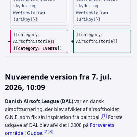
s
skyde- og 
skyde- og 
u
Øvelsesterræn 
Øvelsesterræn 
m
(Brikby)}}
(Brikby)}}
m
e
[[category: 
[[category: 
r
Airsofthistorie
]]
Airsofthistorie]]
[[category: Events
]]
i
n
g
Nuværende version fra 7. jul.
2026, 10:09
Danish Airsoft League (DAL)
var en dansk
airsoftturnering, der blev afviklet af airsoftholdet
[
1
]
O.N.E, som fik sin inspiration fra paintball.
Første
udgave af DAL blev afviklet i 2008 på
Forsvarets
[
2
]
[
3
]
område i Gudsø
.