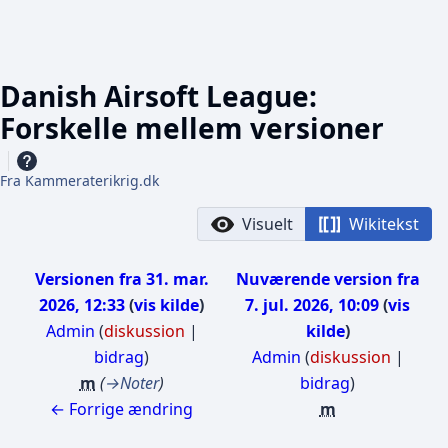
Danish Airsoft League:
Forskelle mellem versioner
Fra Kammeraterikrig.dk
Visuelt
Wikitekst
Versionen fra 31. mar.
Nuværende version fra
2026, 12:33
vis kilde
7. jul. 2026, 10:09
vis
Admin
(
diskussion
|
kilde
bidrag
)
Admin
(
diskussion
|
m
→
Noter
bidrag
)
← Forrige ændring
m
I