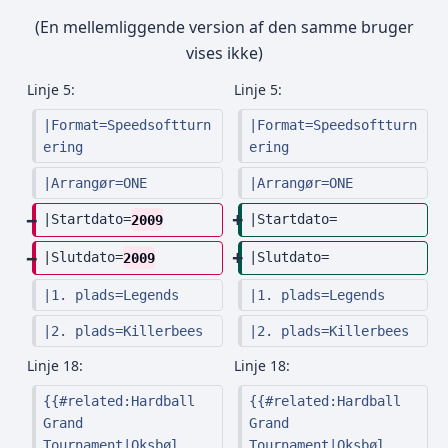
n
(En mellemliggende version af den samme bruger
g
vises ikke)
e
n
Linje 5:
Linje 5:
r
|Format=Speedsoftturn
|Format=Speedsoftturn
e
ering
ering
d
|Arrangør=ONE
|Arrangør=ONE
i
g
|Startdato=
2009
|Startdato=
e
|Slutdato=
2009
|Slutdato=
r
|1. plads=Legends
i
|1. plads=Legends
n
|2. plads=Killerbees
|2. plads=Killerbees
g
Linje 18:
Linje 18:
s
o
{{#related:Hardball 
{{#related:Hardball 
Grand 
Grand 
p
Tournament|Oksbøl 
Tournament|Oksbøl 