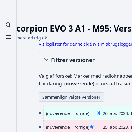
CZ Scorpion EVO 3 A1 - M95: Vers
Toggle search
Fra Kammeraterikrig.dk
Toggle menu
Vis loglister for denne side
(
vis misbrugslogge
Filtrer versioner
Valg af forskel: Marker med radioknapper
Forklaring:
(nuværende)
= forskel fra se
2
nuværende
forrige
26. apr. 2023, 
6
I
2
.
n
nuværende
forrige
25. apr. 2023, 