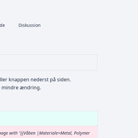
More actions
lde
Side
Diskussion
associated-pages
ller knappen nederst på siden.
 mindre ændring.
page with "{{Våben |Materiale=Metal, Polymer