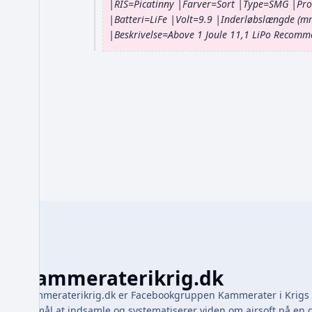
5
g
|RIS=Picatinny |Farver=Sort |Type=SMG |Pro
a
e
.
|Batteri=LiFe |Volt=9.9 |Inderløbslængde (
p
n
|Beskrivelse=Above 1 Joule 11,1 LiPo Recomm
a
r
r
p
e
i
r
d
l
i
i
2
g
l
0
e
2
r
2
i
0
3
n
2
g
3
s
o
p
s
u
Kammeraterikrig.dk
m
m
Kammeraterikrig.dk er Facebookgruppen Kammerater i Krigs o
e
formål at indsamle og systematiserer viden om airsoft på 