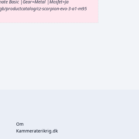
ate Basic |Gear=Metal |Mosfet=Ja
gb/productcatalog/cz-scorpion-evo-3-a1-m95
Om
Kammeraterikrig.dk