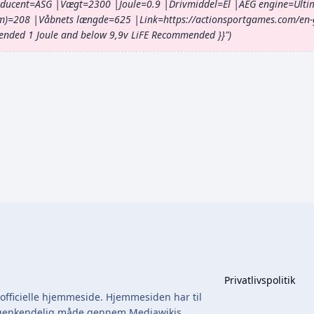
ducent=ASG |Vægt=2300 |Joule=0.9 |Drivmiddel=El |AEG engine=Ultim
mm)=208 |Våbnets længde=625 |Link=https://actionsportgames.com/en-
ended 1 Joule and below 9,9v LiFE Recommended }}"
Privatlivspolitik
fficielle hjemmeside. Hjemmesiden har til
en genkendelig måde gennem Mediawikis