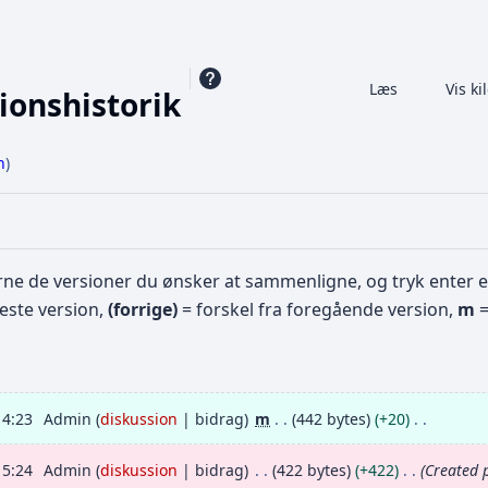
Share this page
Læs
Se historik
Vis ki
Visninger
ionshistorik
n
)
ne de versioner du ønsker at sammenligne, og tryk enter e
neste version,
(forrige)
= forskel fra foregående version,
m
=
14:23
Admin
diskussion
bidrag
m
442 bytes
+20
15:24
Admin
diskussion
bidrag
422 bytes
+422
Created 