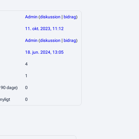
Admin
(
diskussion
|
bidrag
)
11. okt. 2023, 11:12
Admin
(
diskussion
|
bidrag
)
18. jun. 2024, 13:05
4
1
e 90 dage)
0
nyligt
0