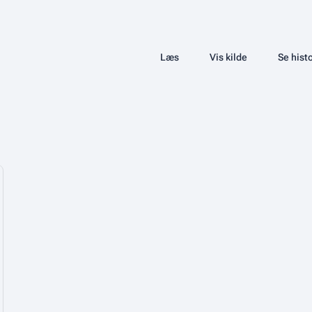
Share this page
Læs
Vis kilde
Se histo
Visninger