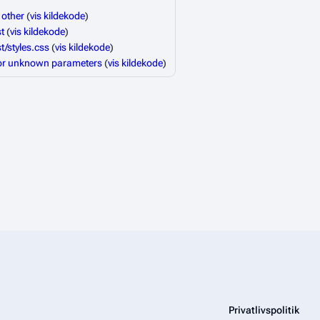
 other
(
vis kildekode
)
t
(
vis kildekode
)
t/styles.css
(
vis kildekode
)
or unknown parameters
(
vis kildekode
)
Privatlivspolitik