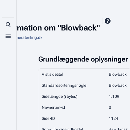
Information om "Blowback"
Toggle search
Fra Kammeraterikrig.dk
Toggle menu
Grundlæggende oplysninger
Vist sidetitel
Blowback
Standardsorteringsnøgle
Blowback
Sidelængde (i bytes)
1.109
Navnerum-id
0
Side-ID
1124
Sprog for sideindholdet
da - dansk