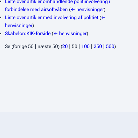
Liste over artikler omhandlende politiinvolvering i
forbindelse med airsoftvåben
(
← henvisninger
)
Liste over artikler med involvering af politiet
(
←
henvisninger
)
Skabelon:KIK-forside
(
← henvisninger
)
Se (
forrige 50
|
næste 50
) (
20
|
50
|
100
|
250
|
500
)