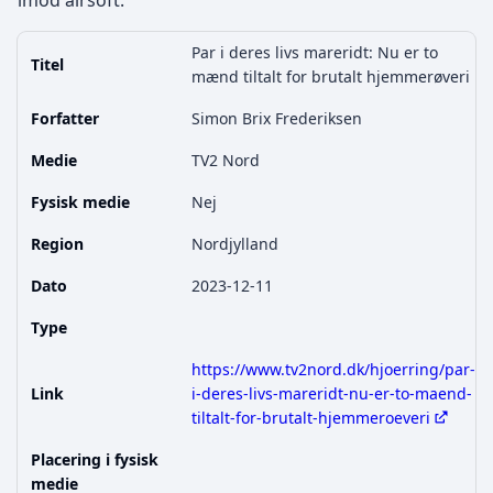
imod airsoft.
Par i deres livs mareridt: Nu er to
Titel
mænd tiltalt for brutalt hjemmerøveri
Forfatter
Simon Brix Frederiksen
Medie
TV2 Nord
Fysisk medie
Nej
Region
Nordjylland
Dato
2023-12-11
Type
https://www.tv2nord.dk/hjoerring/par-
Link
i-deres-livs-mareridt-nu-er-to-maend-
tiltalt-for-brutalt-hjemmeroeveri
Placering i fysisk
medie