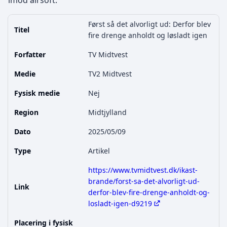
imod airsoft.
Først så det alvorligt ud: Derfor blev
Titel
fire drenge anholdt og løsladt igen
Forfatter
TV Midtvest
Medie
TV2 Midtvest
Fysisk medie
Nej
Region
Midtjylland
Dato
2025/05/09
Type
Artikel
https://www.tvmidtvest.dk/ikast-
brande/forst-sa-det-alvorligt-ud-
Link
derfor-blev-fire-drenge-anholdt-og-
losladt-igen-d9219
Placering i fysisk